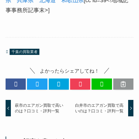
県
兵庫県
北海道
和歌山県
[cc id=39<!地域記
事事務所記事末>]
千葉の買取業者
よかったらシェアしてね！
萩市のエアガン買取で高い
白井市のエアガン買取で高
のは？口コミ・評判一覧
いのは？口コミ・評判一覧