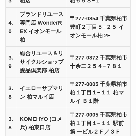
3
柏店
柏６９８−１
ブランドリユース
〒277-0854 千葉県柏市
4.
専門店 WonderR
豊町２丁目５−２５ イ
0
EX イオンモール
オンモール柏 2F
柏
総合リユース＆リ
3.
〒277-0872 千葉県柏市
サイクルショップ
9
十余二２５４−７８１
愛品倶楽部 柏店
〒277-0005 千葉県柏市
3.
イエローサブマリ
柏１丁目１−１１ 柏マ
8
ン 柏マルイ店
ルイ Ｂ１階
〒277-0005 千葉県柏市
3.
KOMEHYO (コメ
柏１丁目１−１１ 駅前
8
兵) 柏東口店
第 一ビル２Ｆ／３Ｆ