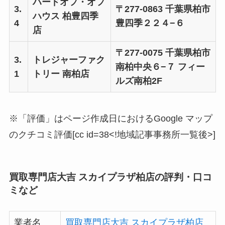
ハードオフ・オフ
3.
〒277-0863 千葉県柏市
ハウス 柏豊四季
4
豊四季２２４−６
店
〒277-0075 千葉県柏市
3.
トレジャーファク
南柏中央６−７ フィー
1
トリー 南柏店
ルズ南柏2F
※「評価」はページ作成日におけるGoogle マップ
のクチコミ評価[cc id=38<!地域記事事務所一覧後>]
買取専門店大吉 スカイプラザ柏店の評判・口コ
ミなど
業者名
買取専門店大吉 スカイプラザ柏店