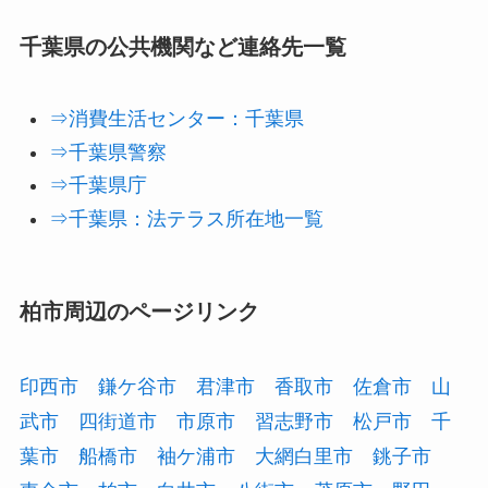
千葉県の公共機関など連絡先一覧
⇒消費生活センター：千葉県
⇒千葉県警察
⇒千葉県庁
⇒千葉県：法テラス所在地一覧
柏市周辺のページリンク
印西市
鎌ケ谷市
君津市
香取市
佐倉市
山
武市
四街道市
市原市
習志野市
松戸市
千
葉市
船橋市
袖ケ浦市
大網白里市
銚子市