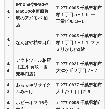
iPhoneやiPadや
〒277-0005 千葉県柏市
4.
MacBook高価買
柏１丁目５−１５ 一二
7
取のアメモバ 柏
三堂ビル 1F-1
店
〒277-0005 千葉県柏市
4.
なんぼや柏東口店
柏１丁目１−１１ ファ
7
ミリかしわ1階
アクトツール柏店
4.
〒277-0921 千葉県柏市
【工具 買取・販
4
大津ケ丘２丁目７−７
売専門店】
4.
おもちゃリサイク
〒277-0837 千葉県柏市
3
ルみっけ
大山台１丁目２９
4.
ホビーオフ 16号
〒277-0005 千葉県柏市