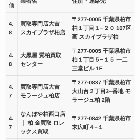
業者名
住所・連絡先
価
〒277-0005 千葉県柏市
4.
買取専門店大吉
柏１丁目１−２０ 107区
8
スカイプラザ柏店
画 スカイプラザ柏
〒277-0005 千葉県柏市
4.
大黒屋 質柏買取
柏１丁目５−１５ 一二
8
センター
三堂ビル 1F
〒277-0837 千葉県柏市
4.
買取専門店大吉
大山台２丁目3−番地 モ
7
モラージュ柏店
ラージュ柏 2階
なんぼや柏西口店
4.
〒277-0842 千葉県柏市
｜ 柏 金買取 ロレ
7
末広町４−１
ックス買取