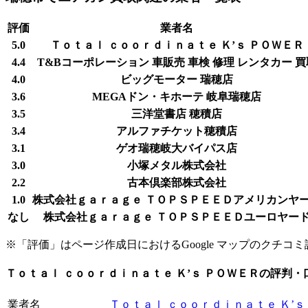
評価
業者名
5.0
Ｔｏｔａｌ ｃｏｏｒｄｉｎａｔｅ Ｋ’ｓ ＰＯＷＥＲ
4.4
T&Bコーポレーション 車販売 車検 修理 レンタカー 買
4.0
ビッグモーター 瑞穂店
3.6
MEGAドン・キホーテ 岐阜瑞穂店
3.5
三洋堂書店 穂積店
3.4
アルファチケット穂積店
3.1
ゲオ瑞穂岐大バイパス店
3.0
小塚メタル株式会社
2.2
古本倶楽部株式会社
1.0
株式会社ｇａｒａｇｅ ＴＯＰＳＰＥＥＤアメリカンヤ
なし
株式会社ｇａｒａｇｅ ＴＯＰＳＰＥＥＤユーロヤー
※「評価」はページ作成日におけるGoogle マップのクチコミ評価[
Ｔｏｔａｌ ｃｏｏｒｄｉｎａｔｅ Ｋ’ｓ ＰＯＷＥＲの評判・
業者名
Ｔｏｔａｌ ｃｏｏｒｄｉｎａｔｅ Ｋ’ｓ