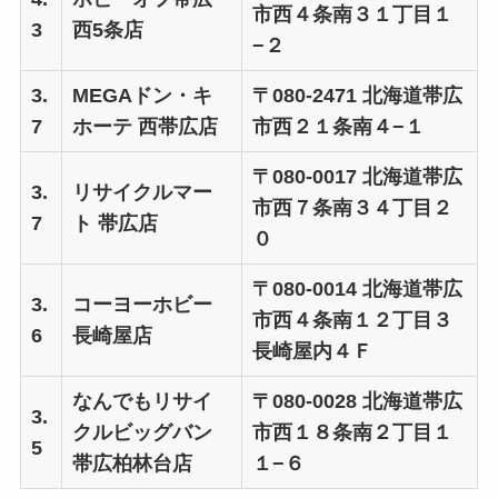
市西４条南３１丁目１
3
西5条店
−２
3.
MEGAドン・キ
〒080-2471 北海道帯広
7
ホーテ 西帯広店
市西２１条南４−１
〒080-0017 北海道帯広
3.
リサイクルマー
市西７条南３４丁目２
7
ト 帯広店
０
〒080-0014 北海道帯広
3.
コーヨーホビー
市西４条南１２丁目３
6
長崎屋店
長崎屋内４Ｆ
なんでもリサイ
〒080-0028 北海道帯広
3.
クルビッグバン
市西１８条南２丁目１
5
帯広柏林台店
１−６