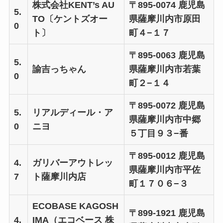
株式会社KENT’s AU
〒895-0074 鹿児島
5.
TO〔ケントズオー
県薩摩川内市原田
0
ト〕
町４−１７
〒895-0063 鹿児島
5.
諭吉っちゃん
県薩摩川内市若葉
0
町２−１４
〒895-0072 鹿児島
5.
リアルディール・ア
県薩摩川内市中郷
0
ニヨ
５丁目９３−番
〒895-0012 鹿児島
4.
ガリバーアウトレッ
県薩摩川内市平佐
7
ト薩摩川内店
町１７０６−３
ECOBASE KAGOSH
〒899-1921 鹿児島
4.
IMA（エコベース 株