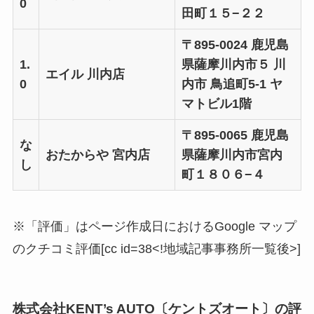
0
田町１５−２２
〒895-0024 鹿児島
1.
県薩摩川内市５ 川
エイル 川内店
0
内市 鳥追町5-1 ヤ
マトビル1階
〒895-0065 鹿児島
な
おたからや 宮内店
県薩摩川内市宮内
し
町１８０６−４
※「評価」はページ作成日におけるGoogle マップ
のクチコミ評価[cc id=38<!地域記事事務所一覧後>]
株式会社KENT’s AUTO〔ケントズオート〕の評