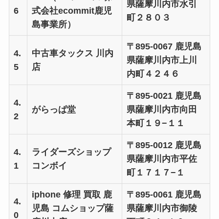
県薩摩川内市水引
6
式会社ecommit鹿児
町２８０３
島事業所）
〒895-0067 鹿児島
4.
中古車タックス 川内
県薩摩川内市上川
5
店
内町４２４６
〒895-0021 鹿児島
4.
がらっぱ堂
県薩摩川内市向田
2
本町１９−１１
〒895-0012 鹿児島
4.
ライダーズショップ
県薩摩川内市平佐
1
コンボイ
町１７１７−１
iphone 修理 買取 鹿
〒895-0061 鹿児島
4.
児島 コムショップ薩
県薩摩川内市御陵
0