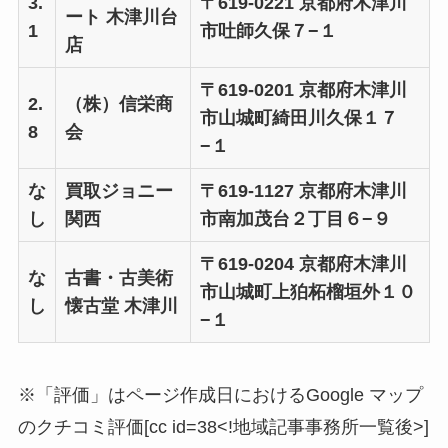
3.
〒619-0221 京都府木津川
ート 木津川台
1
市吐師久保７−１
店
〒619-0201 京都府木津川
2.
（株）信栄商
市山城町綺田川久保１７
8
会
−１
な
買取ジョニー
〒619-1127 京都府木津川
し
関西
市南加茂台２丁目６−９
〒619-0204 京都府木津川
な
古書・古美術
市山城町上狛柘榴垣外１０
し
懐古堂 木津川
−１
※「評価」はページ作成日におけるGoogle マップ
のクチコミ評価[cc id=38<!地域記事事務所一覧後>]