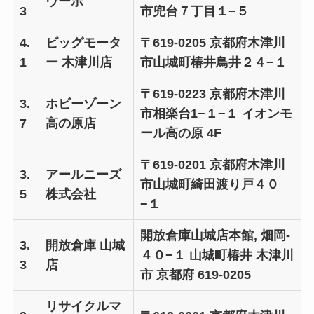
ウーボ
3
市兜台７丁目１−５
4.
ビッグモータ
〒619-0205 京都府木津川
1
ー 木津川店
市山城町椿井鳥井２４−１
〒619-0223 京都府木津川
3.
ホビーゾーン
市相楽台1−１−１ イオンモ
7
高の原店
ール高の原 4F
〒619-0201 京都府木津川
3.
アールニーズ
市山城町綺田渡り戸４０
5
株式会社
−１
開放倉庫山城店本館, 畑岡-
3.
開放倉庫 山城
４０−１ 山城町椿井 木津川
3
店
市 京都府 619-0205
リサイクルマ