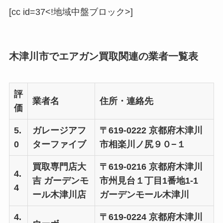
[cc id=37<!地域中盤ブロック>]
木津川市でエアガン買取関連の業者一覧表
評
業者名
住所・連絡先
価
5.
ガレージアフ
〒619-0222 京都府木津川
0
ターファイブ
市相楽川ノ尻９０−１
買取専門店大
〒619-0216 京都府木津川
4.
吉 ガーデンモ
市州見台１丁目1番地1-1
4
ール木津川店
ガーデンモール木津川
4.
〒619-0224 京都府木津川