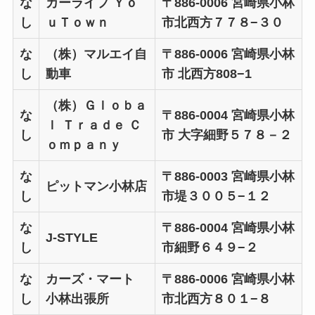
な
カーライフ Ｙｏ
〒886-0006 宮崎県小林
し
ｕＴｏｗｎ
市北西方７７８−３０
な
（株）マルエイ自
〒886-0006 宮崎県小林
し
動車
市 北西方808−1
（株）Ｇｌｏｂａ
な
〒886-0004 宮崎県小林
ｌ Ｔｒａｄｅ Ｃ
し
市 大字細野５７８－２
ｏｍｐａｎｙ
な
〒886-0003 宮崎県小林
ピットマン小林店
し
市堤３００５−１２
な
〒886-0004 宮崎県小林
J-STYLE
し
市細野６４９−２
な
カーズ・マート
〒886-0006 宮崎県小林
し
小林出張所
市北西方８０１−８