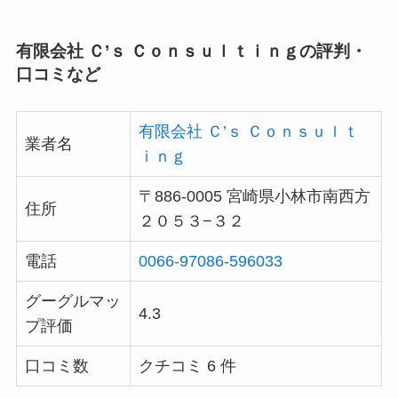
有限会社 Ｃ’ｓ Ｃｏｎｓｕｌｔｉｎｇの評判・
口コミなど
有限会社 Ｃ’ｓ Ｃｏｎｓｕｌｔ
業者名
ｉｎｇ
〒886-0005 宮崎県小林市南西方
住所
２０５３−３２
電話
0066-97086-596033
グーグルマッ
4.3
プ評価
口コミ数
クチコミ 6 件