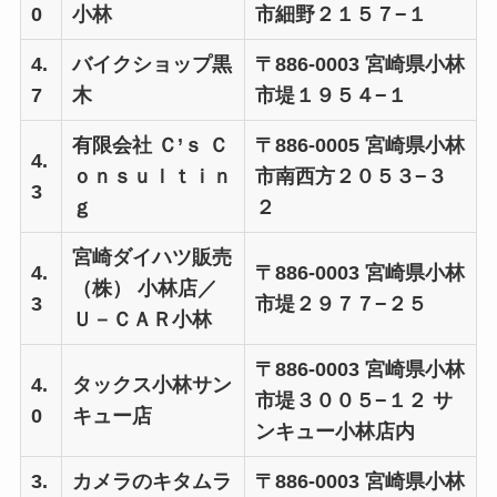
0
小林
市細野２１５７−１
4.
バイクショップ黒
〒886-0003 宮崎県小林
7
木
市堤１９５４−１
有限会社 Ｃ’ｓ Ｃ
〒886-0005 宮崎県小林
4.
ｏｎｓｕｌｔｉｎ
市南西方２０５３−３
3
ｇ
２
宮崎ダイハツ販売
4.
〒886-0003 宮崎県小林
（株） 小林店／
3
市堤２９７７−２５
Ｕ－ＣＡＲ小林
〒886-0003 宮崎県小林
4.
タックス小林サン
市堤３００５−１２ サ
0
キュー店
ンキュー小林店内
3.
カメラのキタムラ
〒886-0003 宮崎県小林