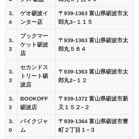
3.
ゲオ砺波イ
〒939-1363 富山県砺波市太
4
ンター店
郎丸3−１１５
ブックマー
3.
〒939-1363 富山県砺波市太
ケット砺波
3
郎丸５８４
店
セカンドス
3.
〒939-1363 富山県砺波市太
トリート砺
3
郎丸2−１２
波店
3.
BOOKOFF
〒939-1372 富山県砺波市新
3
砺波店
又１５２−２
3.
バイクジャ
〒939-1364 富山県砺波市豊
0
ム
町２丁目１−３