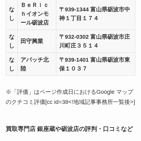
ＢｅＲｉｃ
な
〒939-1344 富山県砺波市中
ｈイオンモ
し
神１丁目１７４
ール砺波店
な
〒932-0302 富山県砺波市庄
田守興業
し
川町庄３５１４
な
アパッチ北
〒939-1401 富山県砺波市東
し
陸
保１０３７
※「評価」はページ作成日におけるGoogle マップ
のクチコミ評価[cc id=38<!地域記事事務所一覧後>]
買取専門店 銀座蔵や砺波店の評判・口コミなど