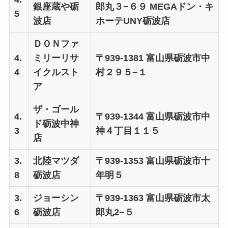
銀座蔵や砺
郎丸３−６９ MEGAドン・キ
5
波店
ホーテUNY砺波店
ＤＯＮファ
4.
ミリーリサ
〒939-1381 富山県砺波市中
4
イクルスト
村２９５−１
ア
ザ・ゴール
4.
〒939-1344 富山県砺波市中
ド砺波中神
3
神４丁目１１５
店
3.
北陸マツダ
〒939-1353 富山県砺波市十
8
砺波店
年明５
3.
ジョーシン
〒939-1363 富山県砺波市太
6
砺波店
郎丸2−５