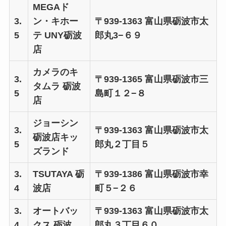
MEGAド
3.
ン・キホー
〒939-1363 富山県砺波市太
5
テ UNY砺波
郎丸3−６９
店
カメラのキ
3.
〒939-1365 富山県砺波市三
タムラ 砺波
5
島町１２−８
店
ジョーシン
3.
〒939-1363 富山県砺波市太
砺波店キッ
5
郎丸２丁目５
ズランド
3.
TSUTAYA 砺
〒939-1386 富山県砺波市幸
4
波店
町５−２６
3.
オートバッ
〒939-1363 富山県砺波市太
4
クス 砺波
郎丸３丁目６０