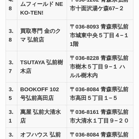
ムフィールド NE
8
市十面沢湯ケ森67−２
KO-TEN!
〒036-8093 青森県弘前
3.
買取専門 金のク
市城東中央５丁目４−１
8
マ 弘前店
1階
〒036-8228 青森県弘前
3.
TSUTAYA 弘前樹
市樹木５丁目９−１ ハ
7
木店
ルル樹木内
3.
BOOKOFF 102
〒036-8084 青森県弘前
5
号弘前高田店
市高田５丁目１−５
3.
萬屋 弘前大清水
〒036-8161 青森県弘前
1
店
市大清水１丁目９−２０
3.
オフハウス 弘前
〒036-8084 青森県弘前