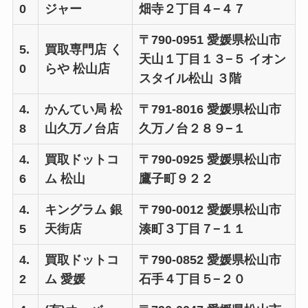
0
ジャー
畑寺２丁目４−４７
〒790-0951 愛媛県松山市
5.
買取専門店 く
天山１丁目１３−５ イオン
0
らや 松山店
スタイル松山 ３階
4.
かんてい局 松
〒791-8016 愛媛県松山市
8
山久万ノ台店
久万ノ台２８９−１
4.
買取ドットコ
〒790-0925 愛媛県松山市
6
ム 松山
鷹子町９２２
4.
キングラム 銀
〒790-0012 愛媛県松山市
5
天街店
湊町３丁目７−１１
4.
買取ドットコ
〒790-0852 愛媛県松山市
2
ム 愛媛
石手４丁目５−２０