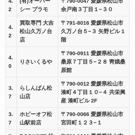
4.
(有)オーバー
〒790-0047 愛媛県松山市
2
シー プラモ
余戸南３丁目１−３０
買取専門 大吉
〒791-8016 愛媛県松山市
4.
松山久万ノ台
久万ノ台５−３ 矢野ビル 1
2
店
階
〒790-0911 愛媛県松山市
4.
りさいくるや
桑原７丁目５−２８ 靑娥桑
0
原館
〒790-0012 愛媛県松山市
3.
らしんばん松
湊町４丁目１０−４ 共栄興
7
山店
産 湊町ビル 2F
3.
ホビーオフ松
〒790-0066 愛媛県松山市
7
山駅前店
宮田町１２３−１