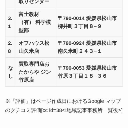
取りセンター
富士教材
3.
〒790-0014 愛媛県松山市
（有） 科学模
1
柳井町３丁目８−９
型部
2.
オフハウス松
〒790-0924 愛媛県松山市
8
山久米店
南久米町２４３−１
買取専門店お
な
〒790-0053 愛媛県松山市
たからや ジン
し
竹原３丁目１８−３６
竹原店
※「評価」はページ作成日におけるGoogle マップ
のクチコミ評価[cc id=38<!地域記事事務所一覧後>]