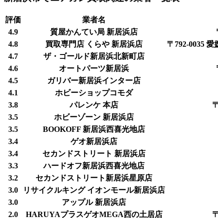
評価
業者名
4.9
質屋かんてい局 新居浜店
4.8
買取専門店 くらや 新居浜店
〒792-003
4.7
ザ・ゴールド新居浜北新町店
4.6
オートパーツ新居浜
4.5
ガリバー新居浜インター店
4.1
ホビーショップコモダ
3.8
パレンケ 本店
3.5
ホビーゾーン 新居浜店
3.5
BOOKOFF 新居浜西喜光地店
3.4
ゲオ新居浜店
3.4
セカンドストリート 新居浜店
3.3
ハードオフ新居浜西喜光地店
3.2
セカンドストリート新居浜星原店
3.0
リサイクルキング イオンモール新居浜店
3.0
アップル 新居浜店
2.0
HARUYAプラスゲオMEGA西の土居店