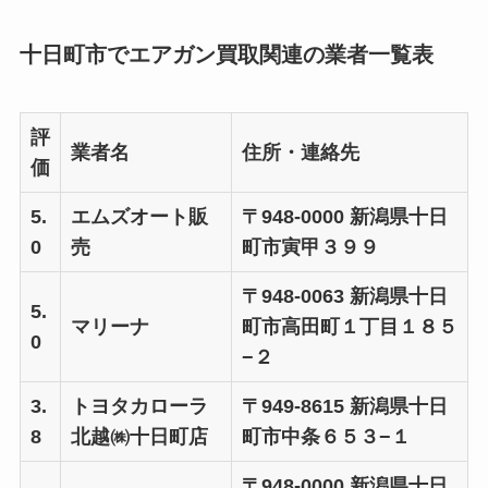
十日町市でエアガン買取関連の業者一覧表
評
業者名
住所・連絡先
価
5.
エムズオート販
〒948-0000 新潟県十日
0
売
町市寅甲３９９
〒948-0063 新潟県十日
5.
マリーナ
町市高田町１丁目１８５
0
−２
3.
トヨタカローラ
〒949-8615 新潟県十日
8
北越㈱十日町店
町市中条６５３−１
〒948-0000 新潟県十日