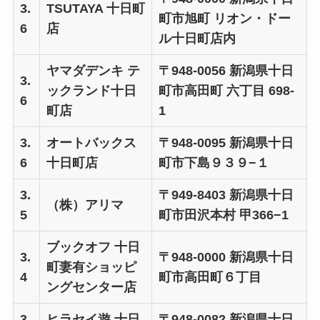
3.
TSUTAYA 十日町
町市旭町 リオン・ドー
6
店
ル十日町店内
ヤマダデンキ テ
〒948-0056 新潟県十日
3.
ックランド十日
町市高田町 六丁目 698-
6
町店
1
3.
オートバックス
〒948-0095 新潟県十日
6
十日町店
町市下島９３９−１
3.
〒949-8403 新潟県十日
（株）アリマ
5
町市田沢本村 甲366−1
ブックオフ 十日
3.
〒948-0000 新潟県十日
町妻有ショッピ
4
町市高田町６丁目
ングセンター店
3.
ヒラセイ遊 十日
〒948-0082 新潟県十日