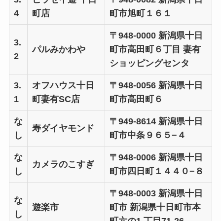
4
町店
町市旭町１６１
〒948-0000 新潟県十日
3.
パルみかわや
町市高田町６丁目 妻有
2
ショッピングセンタ
3.
オフハウス十日
〒948-0056 新潟県十日
1
町妻有SC店
町市高田町６
な
〒949-8614 新潟県十日
寿ダイヤモンド
し
町市中条９６５−４
な
〒948-0006 新潟県十日
カメラのこすぎ
し
町市四日町１４４０−８
〒948-0003 新潟県十日
な
遊楽市
町市 新潟県十日町市本
し