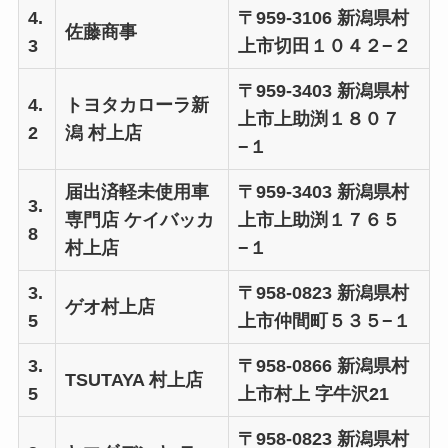
4.
〒959-3106 新潟県村
佐藤商事
3
上市切田１０４２−２
〒959-3403 新潟県村
4.
トヨタカローラ新
上市上助渕１８０７
2
潟 村上店
−１
届出済軽未使用車
〒959-3403 新潟県村
3.
専門店 ケイバッカ
上市上助渕１７６５
8
村上店
−１
3.
〒958-0823 新潟県村
ゲオ村上店
5
上市仲間町５３５−１
3.
〒958-0866 新潟県村
TSUTAYA 村上店
5
上市村上 字牛沢21
〒958-0823 新潟県村