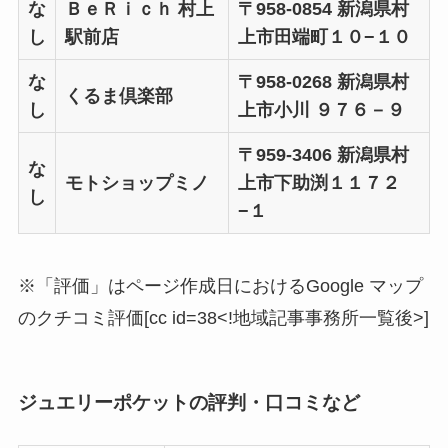
な
ＢｅＲｉｃｈ 村上
〒958-0854 新潟県村
し
駅前店
上市田端町１０−１０
な
〒958-0268 新潟県村
くるま倶楽部
し
上市小川 ９７６－９
〒959-3406 新潟県村
な
モトショップミノ
上市下助渕１１７２
し
−１
※「評価」はページ作成日におけるGoogle マップ
のクチコミ評価[cc id=38<!地域記事事務所一覧後>]
ジュエリーポケットの評判・口コミなど