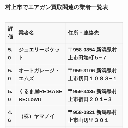
村上市でエアガン買取関連の業者一覧表
評
業者名
住所・連絡先
価
5.
ジュエリーポケッ
〒958-0854 新潟県村
0
ト
上市田端町５−７
5.
オートガレージ・
〒959-3106 新潟県村
0
エムズ
上市切田１０８３−１
5.
くるま屋RE:BASE
〒959-3435 新潟県村
0
RE:Low!!
上市宿田２０１−３
4.
〒958-0821 新潟県村
（株）ヤマノイ
6
上市山辺里３０１