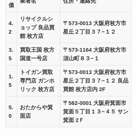
業者名
住所・連絡先
価
リサイクルシ
4.
〒573-0013 大阪府枚方市
ョップ 良品買
2
星丘２丁目３７−１２
館 枚方店
3.
買取王国 枚方
〒573-1164 大阪府枚方市
5
国道一号店
須山町８３−１
トイガン買取
〒573-0013 大阪府枚方市
1.
専門店 ガンホ
星丘２丁目３７−１２ 良品
5
リック 枚方店
買館 枚方店内 2F
〒562-0001 大阪府箕面市
5.
おたからや箕
箕面５丁目１３−４５ サン
0
面店
箕面 2Ｆ