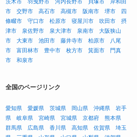
茨木市
羽曳野市
河内長野市
貝塚市
岸和田
市
交野市
高石市
高槻市
阪南市
堺市
四
條畷市
守口市
松原市
寝屋川市
吹田市
摂
津市
泉佐野市
泉大津市
泉南市
大阪狭山
市
大東市
池田市
藤井寺市
柏原市
八尾
市
富田林市
豊中市
枚方市
箕面市
門真
市
和泉市
全国のページリンク
愛知県
愛媛県
茨城県
岡山県
沖縄県
岩手
県
岐阜県
宮崎県
宮城県
京都府
熊本県
群馬県
広島県
香川県
高知県
佐賀県
埼玉